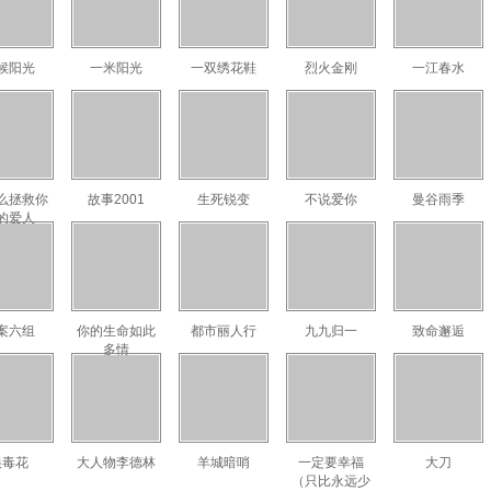
候阳光
一米阳光
一双绣花鞋
烈火金刚
一江春水
么拯救你
故事2001
生死锐变
不说爱你
曼谷雨季
的爱人
案六组
你的生命如此
都市丽人行
九九归一
致命邂逅
多情
狼毒花
大人物李德林
羊城暗哨
一定要幸福
大刀
（只比永远少