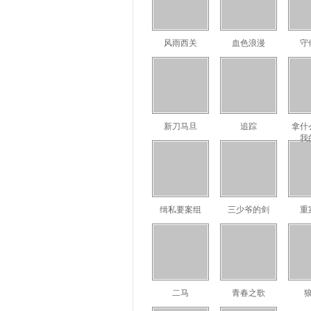
风雨西关
血色浪漫
守
新刀马旦
追踪
拿什
我
缉私要案组
三少爷的剑
重
二马
青春之歌