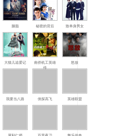
胭脂
秘密的背后
致单身男女
大猫儿追爱记
南侨机工英雄
怒放
传
我要当八路
侠探高飞
英雄联盟
犀利仁师
百里夜刀
舞乐传奇