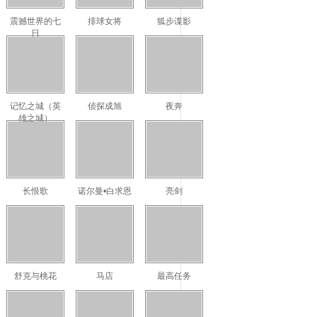
震撼世界的七
排球女将
狐步谍影
日
记忆之城（英
侦探成旭
夜奔
雄之城）
长恨歌
诺尔曼•白求恩
亮剑
舒克与桃花
马店
最高任务