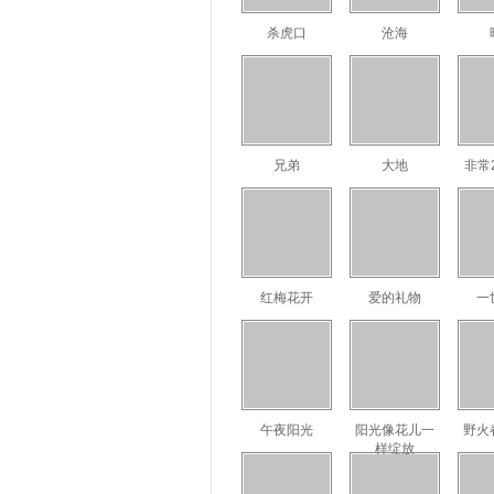
杀虎口
沧海
兄弟
大地
非常
红梅花开
爱的礼物
一
午夜阳光
阳光像花儿一
野火
样绽放