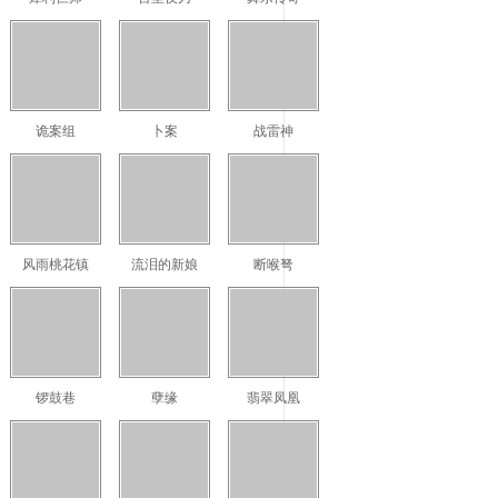
诡案组
卜案
战雷神
风雨桃花镇
流泪的新娘
断喉弩
锣鼓巷
孽缘
翡翠凤凰