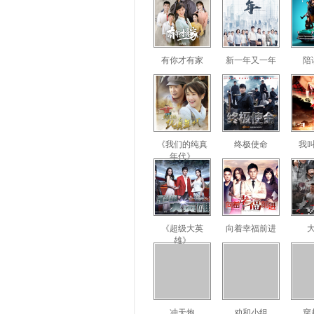
有你才有家
新一年又一年
陪
《我们的纯真
终极使命
我
年代》
《超级大英
向着幸福前进
雄》
冲天炮
劝和小组
穿