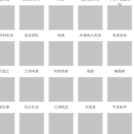
你
胜利前进
狙击部队
狼烟
向着炮火前进
英雄使命
刀战士
江湖奇案
剑侠情缘
扇娘
橄榄树
国往事
烈火红岩
江湖绝恋
无情道
平原枪声