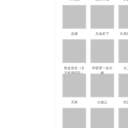
追捕
兵临村下
向着
铁血使命（女
和婆婆一起出
尖
子炸弹部队）
嫁
天阵
火烧云
民