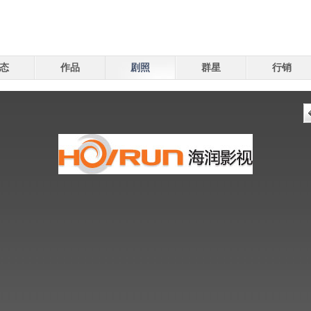
态
作品
剧照
群星
行销