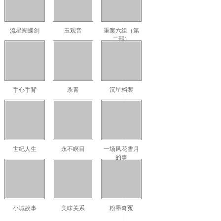
流星蝴蝶剑
玉观音
重案六组（第
二部）
手心手背
杀青
沉星档案
世纪人生
永不瞑目
一场风花雪月
的事
小城故事
美味关系
粉墨奇冤