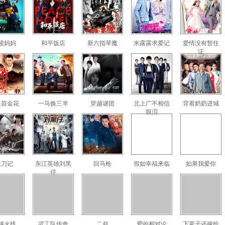
读妈妈
和平饭店
新六指琴魔
米露露求爱记
爱情没有暂住
证
叫苗金花
一马换三羊
穿越谜团
北上广不相信
背着奶奶进城
眼泪
大刀记
东江英雄刘黑
回马枪
假如幸福来临
如果我爱你
仔
越火线
武工队传奇
二叔
爱的相对论
下辈子还嫁给