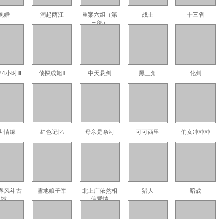
晚婚
潮起两江
重案六组（第
战士
十三省
三部）
24小时Ⅲ
侦探成旭Ⅱ
中天悬剑
黑三角
化剑
世情缘
红色记忆
母亲是条河
可可西里
俏女冲冲冲
春风斗古
雪地娘子军
北上广依然相
猎人
暗战
城
信爱情