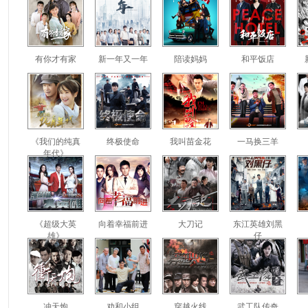
有你才有家
新一年又一年
陪读妈妈
和平饭店
《我们的纯真
终极使命
我叫苗金花
一马换三羊
年代》
《超级大英
向着幸福前进
大刀记
东江英雄刘黑
雄》
仔
冲天炮
劝和小组
穿越火线
武工队传奇