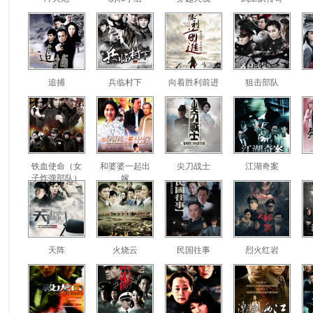
追捕
兵临村下
向着胜利前进
狙击部队
铁血使命（女
和婆婆一起出
尖刀战士
江湖奇案
子炸弹部队）
嫁
天阵
火烧云
民国往事
烈火红岩