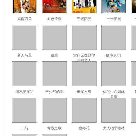
风雨西关
血色浪漫
守候阳光
一米阳光
新刀马旦
追踪
拿什么拯救你
故事2001
我的爱人
缉私要案组
三少爷的剑
重案六组
你的生命如此
多情
二马
青春之歌
狼毒花
大人物李德林