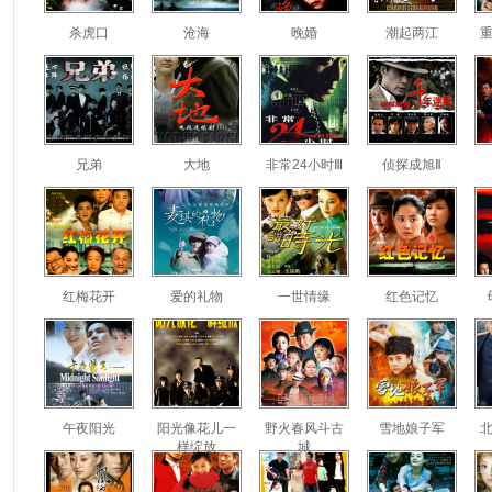
杀虎口
沧海
晚婚
潮起两江
兄弟
大地
非常24小时Ⅲ
侦探成旭Ⅱ
红梅花开
爱的礼物
一世情缘
红色记忆
午夜阳光
阳光像花儿一
野火春风斗古
雪地娘子军
样绽放
城