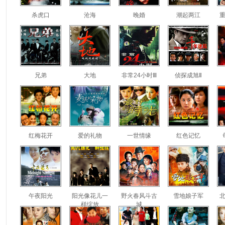
杀虎口
沧海
晚婚
潮起两江
兄弟
大地
非常24小时Ⅲ
侦探成旭Ⅱ
红梅花开
爱的礼物
一世情缘
红色记忆
午夜阳光
阳光像花儿一
野火春风斗古
雪地娘子军
样绽放
城