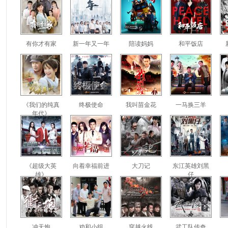
有你才有家
新一年又一年
陪读妈妈
和平饭店
《我们的纯真
终极使命
我叫苗金花
一马换三羊
年代》
《超级大英
向着幸福前进
大刀记
东江英雄刘黑
雄》
仔
冲天炮
劝和小组
穿越火线
武工队传奇