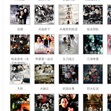
追捕
兵临村下
向着胜利前进
狙击部队
铁血使命（女
和婆婆一起出
尖刀战士
江湖奇案
子炸弹部队）
嫁
天阵
火烧云
民国往事
烈火红岩