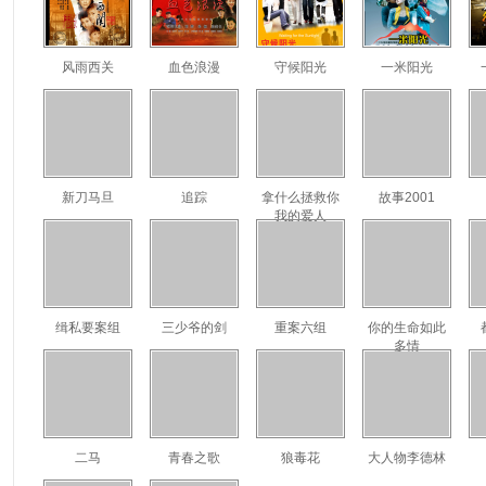
风雨西关
血色浪漫
守候阳光
一米阳光
新刀马旦
追踪
拿什么拯救你
故事2001
我的爱人
缉私要案组
三少爷的剑
重案六组
你的生命如此
多情
二马
青春之歌
狼毒花
大人物李德林