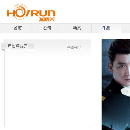
首页
公司
动态
作品
全部作品