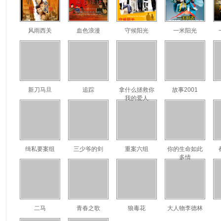
风雨西关
血色浪漫
守候阳光
一米阳光
新刀马旦
追踪
拿什么拯救你
故事2001
我的爱人
缉私要案组
三少爷的剑
重案六组
你的生命如此
多情
二马
青春之歌
狼毒花
大人物李德林