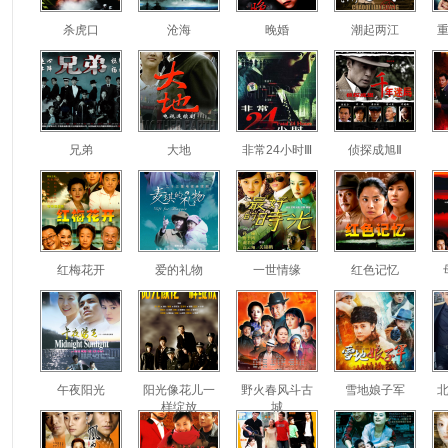
杀虎口
沧海
晚婚
潮起两江
兄弟
大地
非常24小时Ⅲ
侦探成旭Ⅱ
红梅花开
爱的礼物
一世情缘
红色记忆
午夜阳光
阳光像花儿一
野火春风斗古
雪地娘子军
样绽放
城