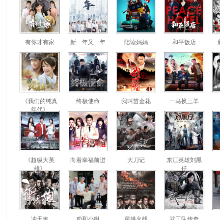
有你才有家
新一年又一年
陪读妈妈
和平饭店
《我们的纯真
终极使命
我叫苗金花
一马换三羊
年代》
《超级大英
向着幸福前进
大刀记
东江英雄刘黑
雄》
仔
冲天炮
劝和小组
穿越火线
武工队传奇