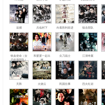
追捕
兵临村下
向着胜利前进
狙击部队
铁血使命（女
和婆婆一起出
尖刀战士
江湖奇案
子炸弹部队）
嫁
天阵
火烧云
民国往事
烈火红岩