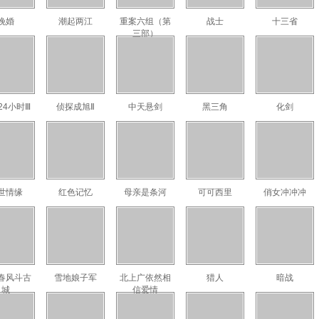
晚婚
潮起两江
重案六组（第
战士
十三省
三部）
24小时Ⅲ
侦探成旭Ⅱ
中天悬剑
黑三角
化剑
世情缘
红色记忆
母亲是条河
可可西里
俏女冲冲冲
春风斗古
雪地娘子军
北上广依然相
猎人
暗战
城
信爱情