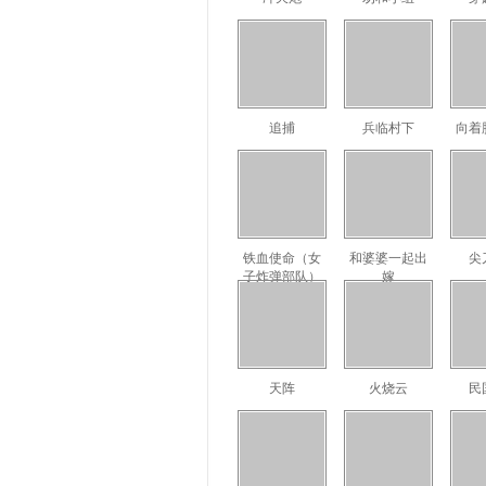
追捕
兵临村下
向着
铁血使命（女
和婆婆一起出
尖
子炸弹部队）
嫁
天阵
火烧云
民