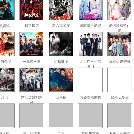
读妈妈
和平饭店
新六指琴魔
米露露求爱记
爱情没有暂住
证
叫苗金花
一马换三羊
穿越谜团
北上广不相信
背着奶奶进城
眼泪
大刀记
东江英雄刘黑
回马枪
假如幸福来临
如果我爱你
仔
越火线
武工队传奇
二叔
爱的相对论
下辈子还嫁给