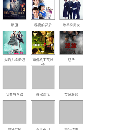
胭脂
秘密的背后
致单身男女
大猫儿追爱记
南侨机工英雄
怒放
传
我要当八路
侠探高飞
英雄联盟
犀利仁师
百里夜刀
舞乐传奇