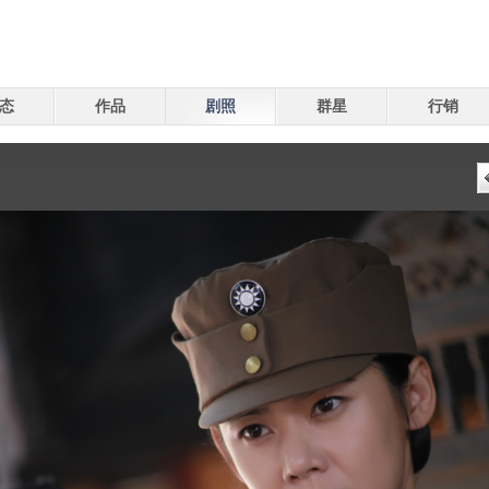
态
作品
剧照
群星
行销