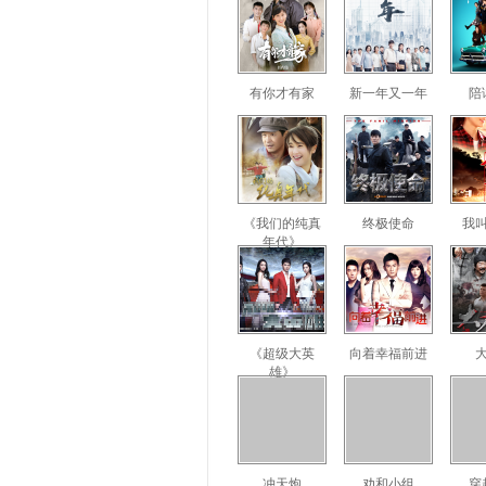
有你才有家
新一年又一年
陪
《我们的纯真
终极使命
我
年代》
《超级大英
向着幸福前进
雄》
冲天炮
劝和小组
穿