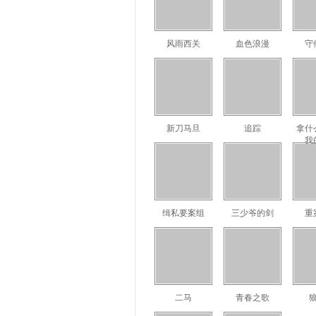
风雨西关
血色浪漫
守
新刀马旦
追踪
拿什
我
缉私要案组
三少爷的剑
重
二马
青春之歌