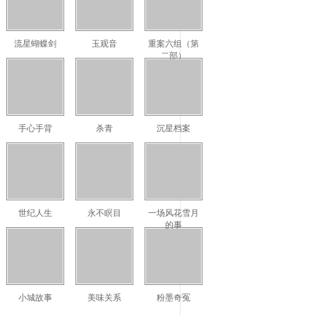
流星蝴蝶剑
玉观音
重案六组（第
二部）
手心手背
杀青
沉星档案
世纪人生
永不瞑目
一场风花雪月
的事
小城故事
美味关系
粉墨奇冤