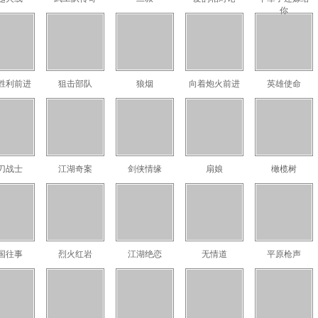
你
胜利前进
狙击部队
狼烟
向着炮火前进
英雄使命
刀战士
江湖奇案
剑侠情缘
扇娘
橄榄树
国往事
烈火红岩
江湖绝恋
无情道
平原枪声