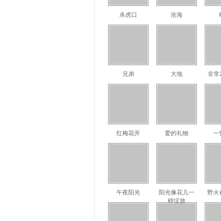
杀虎口
沧海
兄弟
大地
非常
红梅花开
爱的礼物
一
午夜阳光
阳光像花儿一
野火
样绽放