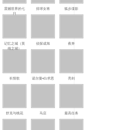
震撼世界的七
排球女将
狐步谍影
日
记忆之城（英
侦探成旭
夜奔
雄之城）
长恨歌
诺尔曼•白求恩
亮剑
舒克与桃花
马店
最高任务