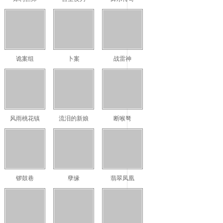
诡案组
卜案
战雷神
风雨桃花镇
流泪的新娘
断喉弩
锣鼓巷
孽缘
翡翠凤凰