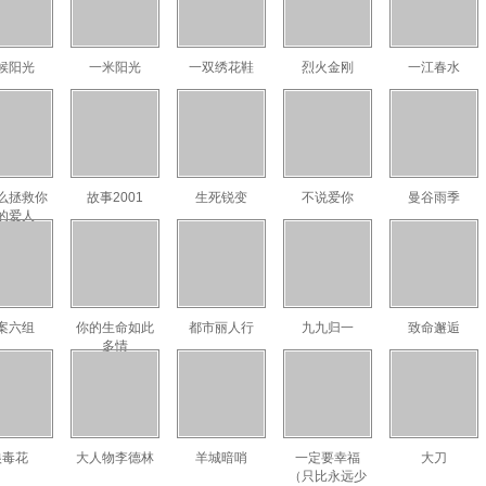
候阳光
一米阳光
一双绣花鞋
烈火金刚
一江春水
么拯救你
故事2001
生死锐变
不说爱你
曼谷雨季
的爱人
案六组
你的生命如此
都市丽人行
九九归一
致命邂逅
多情
狼毒花
大人物李德林
羊城暗哨
一定要幸福
大刀
（只比永远少