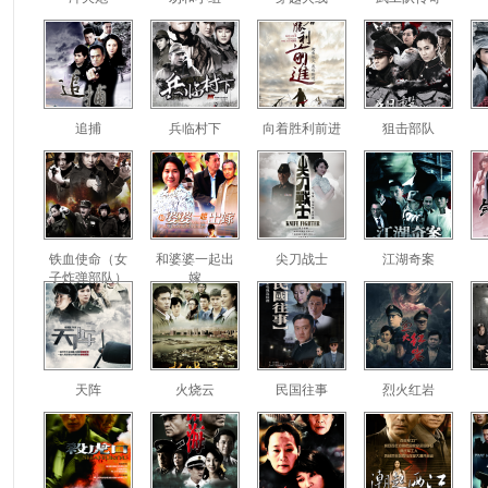
追捕
兵临村下
向着胜利前进
狙击部队
铁血使命（女
和婆婆一起出
尖刀战士
江湖奇案
子炸弹部队）
嫁
天阵
火烧云
民国往事
烈火红岩