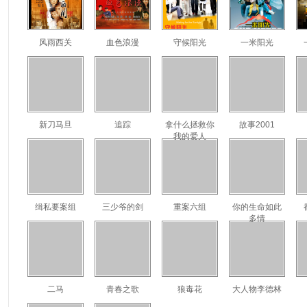
风雨西关
血色浪漫
守候阳光
一米阳光
新刀马旦
追踪
拿什么拯救你
故事2001
我的爱人
缉私要案组
三少爷的剑
重案六组
你的生命如此
多情
二马
青春之歌
狼毒花
大人物李德林