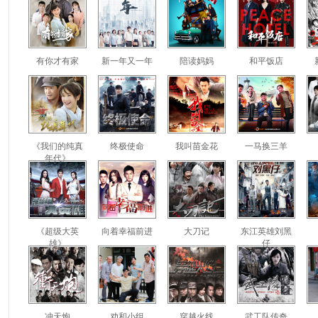
有你才有家
新一年又一年
陪读妈妈
和平饭店
《我们的纯真
终极使命
我叫苗金花
一马换三羊
年代》
《超级大英
向着幸福前进
大刀记
东江英雄刘黑
雄》
仔
冲天炮
劝和小组
穿越火线
武工队传奇