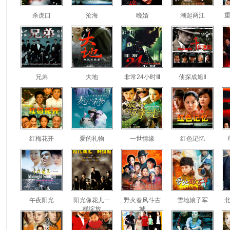
杀虎口
沧海
晚婚
潮起两江
兄弟
大地
非常24小时Ⅲ
侦探成旭Ⅱ
红梅花开
爱的礼物
一世情缘
红色记忆
午夜阳光
阳光像花儿一
野火春风斗古
雪地娘子军
样绽放
城