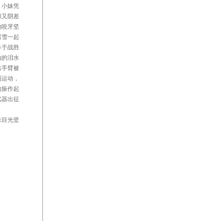
，小妹凭
却又阴差
她咬牙坚
厉雪一起
终于战胜
动的泪水
右手臂被
烈运动，
的振作起
武器出征
妹目光坚