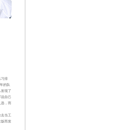
练习排
年的队
己发现了
晖说自己
入选，而
散去当工
吃饭而发
。