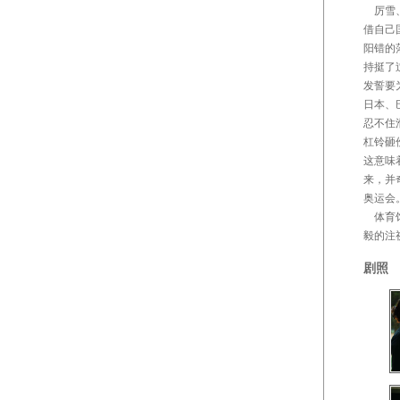
厉雪、
借自己
阳错的
持挺了
发誓要
日本、
忍不住
杠铃砸
这意味
来，并
奥运会
体育馆
毅的注
剧照