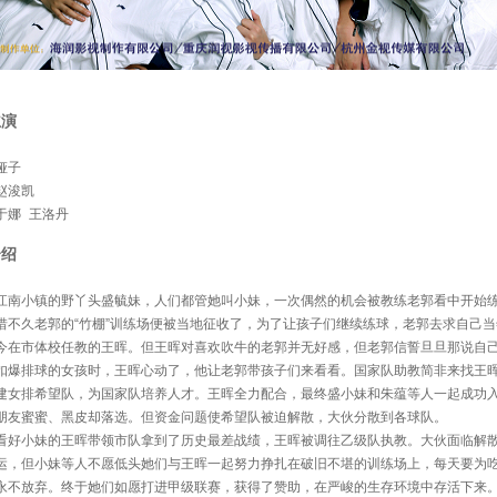
主演
子

浚凯

介绍
南小镇的野丫头盛毓妹，人们都管她叫小妹，一次偶然的机会被教练老郭看中开始
惜不久老郭的“竹棚”训练场便被当地征收了，为了让孩子们继续练球，老郭去求自己当
今在市体校任教的王晖。但王晖对喜欢吹牛的老郭并无好感，但老郭信誓旦旦那说自
扣爆排球的女孩时，王晖心动了，他让老郭带孩子们来看看。国家队助教简非来找王
建女排希望队，为国家队培养人才。王晖全力配合，最终盛小妹和朱蕴等人一起成功
朋友蜜蜜、黑皮却落选。但资金问题使希望队被迫解散，大伙分散到各球队。
好小妹的王晖带领市队拿到了历史最差战绩，王晖被调往乙级队执教。大伙面临解
运，但小妹等人不愿低头她们与王晖一起努力挣扎在破旧不堪的训练场上，每天要为
永不放弃。终于她们如愿打进甲级联赛，获得了赞助，在严峻的生存环境中存活下来