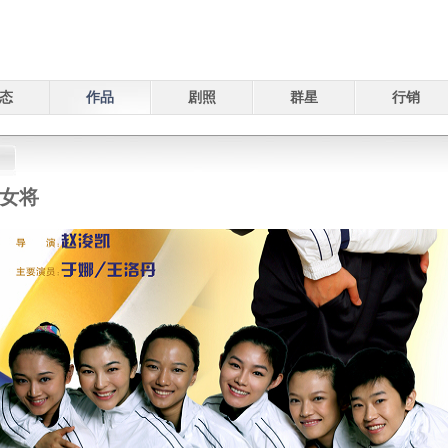
态
作品
剧照
群星
行销
女将